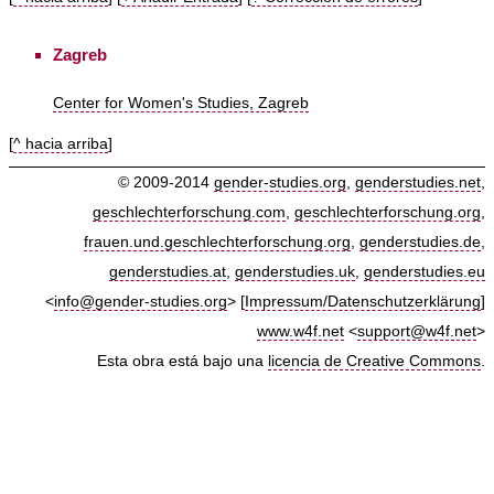
Zagreb
Center for Women's Studies, Zagreb
[
^ hacia arriba
]
© 2009-2014
gender-studies.org
,
genderstudies.net
,
geschlechterforschung.com
,
geschlechterforschung.org
,
frauen.und.geschlechterforschung.org
,
genderstudies.de
,
genderstudies.at
,
genderstudies.uk
,
genderstudies.eu
<
info@gender-studies.org
> [
Impressum/Datenschutzerklärung
]
www.w4f.net
<
support@w4f.net
>
Esta obra está bajo una
licencia de Creative Commons
.