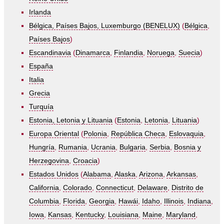
Irlanda
Bélgica, Países Bajos, Luxemburgo (BENELUX)
(
Bélgica
,
Países Bajos
)
Escandinavia
(
Dinamarca
,
Finlandia
,
Noruega
,
Suecia
)
España
Italia
Grecia
Turquía
Estonia, Letonia y Lituania
(
Estonia
,
Letonia
,
Lituania
)
Europa Oriental
(
Polonia
,
República Checa
,
Eslovaquia
,
Hungría
,
Rumania
,
Ucrania
,
Bulgaria
,
Serbia
,
Bosnia y
Herzegovina
,
Croacia
)
Estados Unidos
(
Alabama
,
Alaska
,
Arizona
,
Arkansas
,
California
,
Colorado
,
Connecticut
,
Delaware
,
Distrito de
Columbia
,
Florida
,
Georgia
,
Hawái
,
Idaho
,
Illinois
,
Indiana
,
Iowa
,
Kansas
,
Kentucky
,
Louisiana
,
Maine
,
Maryland
,