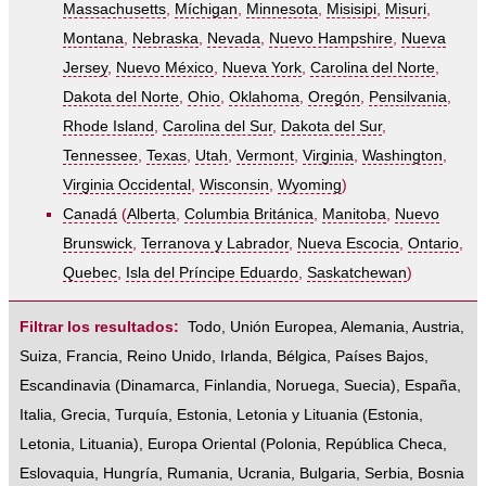
Massachusetts
,
Míchigan
,
Minnesota
,
Misisipi
,
Misuri
,
Montana
,
Nebraska
,
Nevada
,
Nuevo Hampshire
,
Nueva
Jersey
,
Nuevo México
,
Nueva York
,
Carolina del Norte
,
Dakota del Norte
,
Ohio
,
Oklahoma
,
Oregón
,
Pensilvania
,
Rhode Island
,
Carolina del Sur
,
Dakota del Sur
,
Tennessee
,
Texas
,
Utah
,
Vermont
,
Virginia
,
Washington
,
Virginia Occidental
,
Wisconsin
,
Wyoming
)
Canadá
(
Alberta
,
Columbia Británica
,
Manitoba
,
Nuevo
Brunswick
,
Terranova y Labrador
,
Nueva Escocia
,
Ontario
,
Quebec
,
Isla del Príncipe Eduardo
,
Saskatchewan
)
Filtrar los resultados:
Todo
,
Unión Europea
,
Alemania
,
Austria
,
Suiza
,
Francia
,
Reino Unido
,
Irlanda
,
Bélgica
,
Países Bajos
,
Escandinavia
(
Dinamarca
,
Finlandia
,
Noruega
,
Suecia
),
España
,
Italia
,
Grecia
,
Turquía
,
Estonia, Letonia y Lituania
(
Estonia
,
Letonia
,
Lituania
),
Europa Oriental
(
Polonia
,
República Checa
,
Eslovaquia
,
Hungría
,
Rumania
,
Ucrania
,
Bulgaria
,
Serbia
,
Bosnia