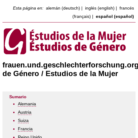
Esta página en:
alemán (deutsch)
|
inglés (english)
|
francés
(français)
|
español (español)
frauen.und.geschlechterforschung.org
de Género / Estudios de la Mujer
Sumario
Alemania
Austria
Suiza
Francia
Reino Unido