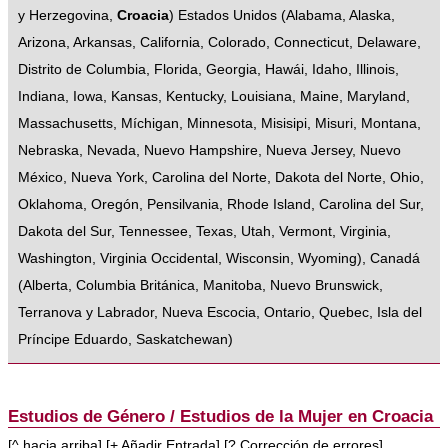
y Herzegovina
,
Croacia
)
Estados Unidos
(
Alabama
,
Alaska
,
Arizona
,
Arkansas
,
California
,
Colorado
,
Connecticut
,
Delaware
,
Distrito de Columbia
,
Florida
,
Georgia
,
Hawái
,
Idaho
,
Illinois
,
Indiana
,
Iowa
,
Kansas
,
Kentucky
,
Louisiana
,
Maine
,
Maryland
,
Massachusetts
,
Míchigan
,
Minnesota
,
Misisipi
,
Misuri
,
Montana
,
Nebraska
,
Nevada
,
Nuevo Hampshire
,
Nueva Jersey
,
Nuevo
México
,
Nueva York
,
Carolina del Norte
,
Dakota del Norte
,
Ohio
,
Oklahoma
,
Oregón
,
Pensilvania
,
Rhode Island
,
Carolina del Sur
,
Dakota del Sur
,
Tennessee
,
Texas
,
Utah
,
Vermont
,
Virginia
,
Washington
,
Virginia Occidental
,
Wisconsin
,
Wyoming
),
Canadá
(
Alberta
,
Columbia Británica
,
Manitoba
,
Nuevo Brunswick
,
Terranova y Labrador
,
Nueva Escocia
,
Ontario
,
Quebec
,
Isla del
Príncipe Eduardo
,
Saskatchewan
)
Estudios de Género / Estudios de la Mujer en Croacia
[
^ hacia arriba
] [
+ Añadir Entrada
] [
? Corrección de errores
]